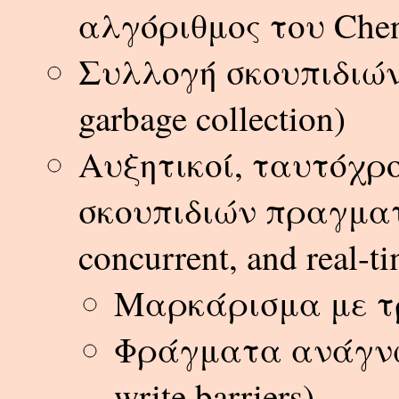
αλγόριθμος του Che
Συλλογή σκουπιδιών 
garbage collection)
Αυξητικοί, ταυτόχρο
σκουπιδιών πραγματι
concurrent, and real-t
Μαρκάρισμα με τρί
Φράγματα ανάγνωσ
write barriers)