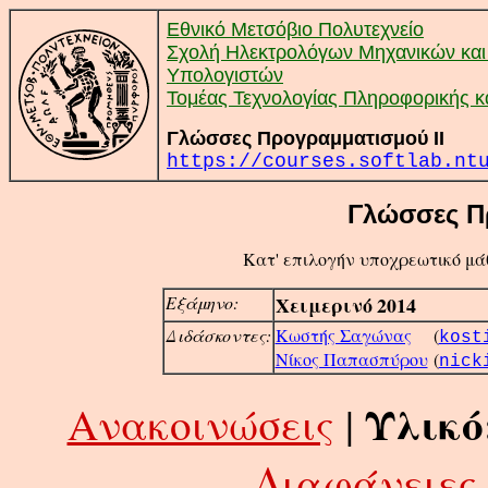
Εθνικό Μετσόβιο Πολυτεχνείο
Σχολή Ηλεκτρολόγων Μηχανικών και
Υπολογιστών
Τομέας Τεχνολογίας Πληροφορικής κ
Γλώσσες Προγραμματισμού ΙΙ
https://courses.softlab.nt
Γλώσσες Π
Κατ' επιλογήν υποχρεωτικό μάθ
Εξάμηνο:
Χειμερινό 2014
Διδάσκοντες:
Κωστής Σαγώνας
(
kost
Νίκος Παπασπύρου
(
nick
Υλικό
Ανακοινώσεις
|
Διαφάνειες