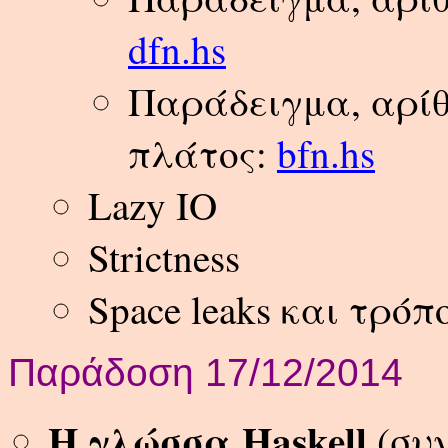
dfn.hs
Παράδειγμα, αρίθ
πλάτος:
bfn.hs
Lazy IO
Strictness
Space leaks και τρό
Παράδοση 17/12/2014
Η γλώσσα Haskell
(συν