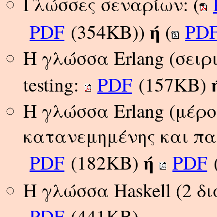
Γλώσσες σεναρίων: (
ή
PDF
(354KB))
(
PD
Η γλώσσα Erlang (σειρι
testing:
PDF
(157KB)
Η γλώσσα Erlang (μέρ
κατανεμημένης και πα
ή
PDF
(182KB)
PDF
Η γλώσσα Haskell (2 δι
PDF
(441KB)