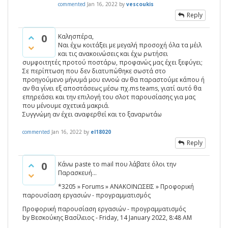
commented
Jan 16, 2022
by
vescoukis
Reply
0
Καλησπέρα,
Ναι έχω κοιτάξει με μεγαλή προσοχή όλα τα μέιλ
και τις ανακοινώσεις και έχω ρωτήσει
συμφοιτητές προτού ποστάρω, προφανώς μας έχει ξεφύγει;
Σε περίπτωση που δεν διατυπώθηκε σωστά στο
προηγούμενο μήνυμά μου εννοώ αν θα παραστούμε κάπου ή
αν θα γίνει εξ αποστάσεως μέσω πχ.ms teams, γιατί αυτό θα
επηρεάσει και την επιλογή του σλοτ παρουσίασης για μας
που μένουμε σχετικά μακριά.
Συγγνώμη αν έχει αναφερθεί και το ξαναρωτάω
commented
Jan 16, 2022
by
el18020
Reply
0
Κάνω paste το mail που λάβατε όλοι την
Παρασκευή...
*3205 » Forums » ΑΝΑΚΟΙΝΩΣΕΙΣ » Προφορική
παρουσίαση εργασιών - προγραμματισμός
Προφορική παρουσίαση εργασιών - προγραμματισμός
by Βεσκούκης Βασίλειος - Friday, 14 January 2022, 8:48 AM