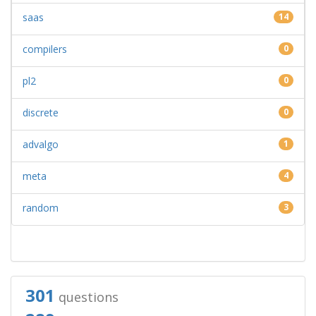
saas
14
compilers
0
pl2
0
discrete
0
advalgo
1
meta
4
random
3
301
questions