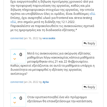
Εχει ενεργοποιηθεί η δήλωση προτίμησης χρονικού slot για
την προφορική παρουσίαση της εργασίας, καθώς και μία
δήλωση πληροφοριακών στοιχείων της εργασίας, την οποία
πρέπει να υποβάλλουν όλες οι ομάδες. Είναι διαθέσιμες
εδώ
.
Επίσης, έχει αναρτηθεί υλικό για frontend και stress testing
εδώ
, στο σημείο μετά τη διάλεξη της 12.1.2022.
Παρακαλείστε να παρακολουθείτε τις ανακοινώσεις σχετικά
με τις ημερομηνίες και τη διαδικασία εξέτασης.*
commented
Jan 16, 2022
by
vescoukis
Reply
0
Μετά τις ανακοινώσεις για ακύρωση εξέτασης
μαθημάτων λόγω κακοκαιρίας κάποια μαθήματα
μεταφέρθηκαν στις 21 και 22 Φεβρουαρίου.
Καθώς αρκετοί εξετάζονται σε αυτά τα μαθήματα υπάρχει η
δυνατότητα να μεταφερθεί η εξέταση της εργασίας
αντίστοιχα?
commented
Jan 24, 2022
by
dylia
Reply
0
Οταν οριστικοποιηθεί ένα νέο πρόγραμμα
εξετάσεων θα επανεξετάσουμε την κατάσταση.