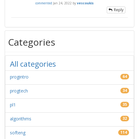
commented
Jan 24, 2022
by
vescoukis
Reply
Categories
All categories
progintro
64
progtech
34
pl1
35
algorithms
32
softeng
114