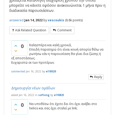
χρειάζεται κατάλληλη διαχείριση χρόνου την οποία
μπορείτε να κάνετε εφόσον ανακοινώνεται 1 μήνα πριν η
διαδικασία παρουσιάσεων.
answered
Jan 14, 2022
by
vescoukis
(
8.8k
points)
Ask Related Question
Comment
0
Καλησπέρα και καλή χρονιά,
Επειδή παρατηρώ ότι είναι κοινή απορία ΄θέλω να
ρωτήσω εάν η παρουσίαση θα γίνει δια ζώσης ή
εξ αποστάσεως.
Ευχαριστώ εκ των προτέρων.
commented
Jan 16, 2022
by
el18020
Reply
Δημιουργία νέων ομάδων
asked
Jan 16, 2022
in
softeng
by
el18823
0
Να υποθέσω ότι έχετε δει ότι έχει ανέβει στο
helios και σας έχει σταλεί με link;