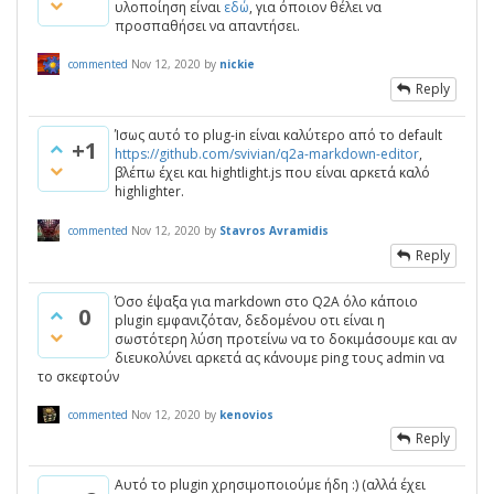
υλοποίηση είναι
εδώ
, για όποιον θέλει να
προσπαθήσει να απαντήσει.
commented
Nov 12, 2020
by
nickie
Reply
Ίσως αυτό το plug-in είναι καλύτερο από το default
+1
https://github.com/svivian/q2a-markdown-editor
,
βλέπω έχει και hightlight.js που είναι αρκετά καλό
highlighter.
commented
Nov 12, 2020
by
Stavros Avramidis
Reply
Όσο έψαξα για markdown στο Q2A όλο κάποιο
0
plugin εμφανιζόταν, δεδομένου οτι είναι η
σωστότερη λύση προτείνω να το δοκιμάσουμε και αν
διευκολύνει αρκετά ας κάνουμε ping τους admin να
το σκεφτούν
commented
Nov 12, 2020
by
kenovios
Reply
Αυτό το plugin χρησιμοποιούμε ήδη :) (αλλά έχει