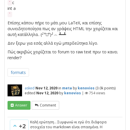
c
`
int a
`
Επίσης κάπου πήρε το μάτι μου LaTeX, και επίσης
συνειδητοποίησα πως αν γράψεις HTML την χειρίζεται και
αυτή κατάλληλα.. (╯°□°)╯︵ ┻━┻
Δεν ξερω για εσάς αλλά εγώ μπερδεύτηκα λίγο.
Πώς ακριβώς χειρίζεται το forum το raw text πριν το κανει
render?
formats
asked
Nov 12, 2020
in
meta
by
kenovios
(
3.0k
points)
edited
Nov 12, 2020
by
kenovios
|
754
views
Answer
Comment
Καλή ερώτηση... Συμφωνώ κι εγώ ότι διάφορα
+2
στοιχεία του markdown είναι σπασμένα. Η