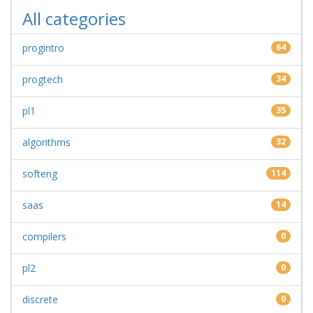
All categories
progintro
64
progtech
34
pl1
35
algorithms
32
softeng
114
saas
14
compilers
0
pl2
0
discrete
0