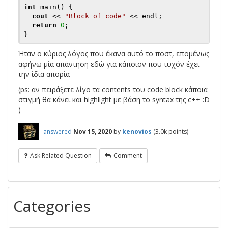
int
 main() {

cout
 << 
"Block of code"
 << endl;

return
0
;

Ήταν ο κύριος λόγος που έκανα αυτό το ποστ, επομένως
αφήνω μία απάντηση εδώ για κάποιον που τυχόν έχει
την ίδια απορία
(ps: αν πειράξετε λίγο τα contents του code block κάποια
στιγμή θα κάνει και highlight με βάση το syntax της c++ :D
)
answered
Nov 15, 2020
by
kenovios
(
3.0k
points)
Ask Related Question
Comment
Categories