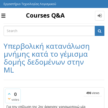
Εργαστήριο Τεχνολογίας Λογισμικού
Courses Q&A
Toggle
navigation
Υπερβολική κατανάλωση
μνήμης κατά το γέμισμα
δομής δεδομένων στην
ML
0
496
views
votes
Για την επίλυση της 2ης άσκησης χρησιμοποιώ μία