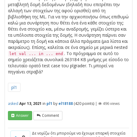
μεταβλητή δομή δεδομένων (δηλαδή που επιτρέπει την
αλλαγή των στοιχείων της αφού ορισθεί) από τη
βιβλιοθήκη της ML. Για να την αρχικοποιήσω όπως επιθυμώ
καλώ μια συνάρτηση που θέτει ένα ένα κάθε στοιχείο της:
θέτει ένα στοιχείο και, μέσω αναδρομής, γεμίζει ύστερα και
τα υπόλοιπα στοιχεία της δομής. Η συνάρτηση παίρνει σαν
παράμετρο τη δομή και κάποια άλλα πράγματα (μια λίστα και
ακεραίους). Επίσης, καλείται σε ένα σημείο με μερικά nested
. Το πρόγραμμα σε αυτό το
let val ... in ... end
σημείο χρειάζεται συνολικά 263184 KB μνήμης με είσοδο το
τελευταίο ορατό test case του plgrader. Tι μπορεί να
πηγαίνει στραβά?
pl1
asked
Apr 13, 2021
in
pl1
by
el18188
(
420
points)
|
496
views
Answer
Comment
Δε νομίζω ότι μπορούμε να έχουμε επαρκή στοιχεία