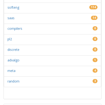
softeng
114
saas
14
compilers
0
pl2
0
discrete
0
advalgo
1
meta
4
random
3