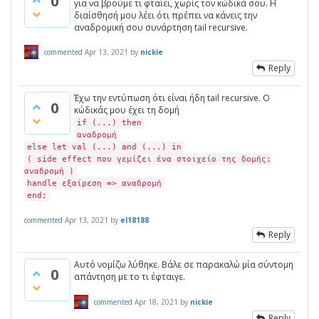
0
για να βρούμε τι φταίει, χωρίς τον κώδικά σου. Η
διαίσθησή μου λέει ότι πρέπει να κάνεις την
αναδρομική σου συνάρτηση tail recursive.
commented
Apr 13, 2021
by
nickie
Reply
Έχω την εντύπωση ότι είναι ήδη tail recursive. Ο
0
κώδικάς μου έχει τη δομή
if (...) then
αναδρομή
else let val (...) and (...) in
( side effect που γεμίζει ένα στοιχείο της δομής;
αναδρομή )
handle εξαίρεση => αναδρομή
end;
commented
Apr 13, 2021
by
el18188
Reply
Αυτό νομίζω λύθηκε. Βάλε σε παρακαλώ μία σύντομη
0
απάντηση με το τι έφταιγε.
commented
Apr 18, 2021
by
nickie
Reply