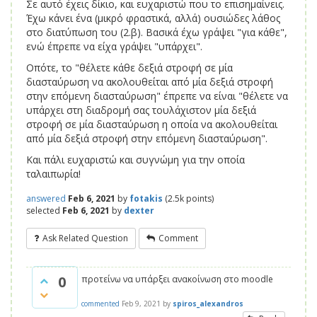
Σε αυτό έχεις δίκιο, και ευχαριστώ που το επισημαίνεις.
Έχω κάνει ένα (μικρό φραστικά, αλλά) ουσιώδες λάθος
στο διατύπωση του (2.β). Βασικά έχω γράψει "για κάθε",
ενώ έπρεπε να είχα γράψει "υπάρχει".
Οπότε, το "θέλετε κάθε δεξιά στροφή σε μία
διασταύρωση να ακολουθείται από μία δεξιά στροφή
στην επόμενη διασταύρωση" έπρεπε να είναι "θέλετε να
υπάρχει στη διαδρομή σας τουλάχιστον μία δεξιά
στροφή σε μία διασταύρωση η οποία να ακολουθείται
από μία δεξιά στροφή στην επόμενη διασταύρωση".
Και πάλι ευχαριστώ και συγνώμη για την οποία
ταλαιπωρία!
answered
Feb 6, 2021
by
fotakis
(
2.5k
points)
selected
Feb 6, 2021
by
dexter
Ask Related Question
Comment
0
προτείνω να υπάρξει ανακοίνωση στο moodle
commented
Feb 9, 2021
by
spiros_alexandros