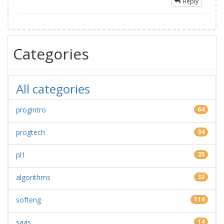
Reply
Categories
All categories
progintro
64
progtech
34
pl1
35
algorithms
32
softeng
114
saas
14