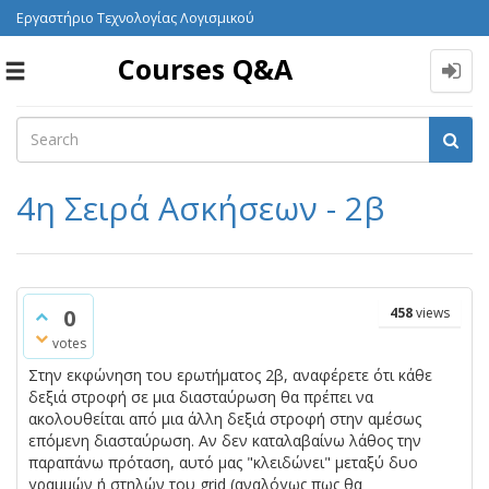
Εργαστήριο Τεχνολογίας Λογισμικού
Courses Q&A
Toggle
navigation
4η Σειρά Ασκήσεων - 2β
0
458
views
votes
Στην εκφώνηση του ερωτήματος 2β, αναφέρετε ότι κάθε
δεξιά στροφή σε μια διασταύρωση θα πρέπει να
ακολουθείται από μια άλλη δεξιά στροφή στην αμέσως
επόμενη διασταύρωση. Αν δεν καταλαβαίνω λάθος την
παραπάνω πρόταση, αυτό μας "κλειδώνει" μεταξύ δυο
γραμμών ή στηλών του grid (αναλόγως πως θα