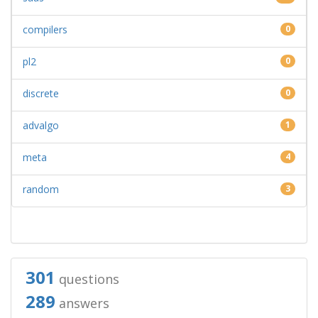
compilers
0
pl2
0
discrete
0
advalgo
1
meta
4
random
3
301
questions
289
answers