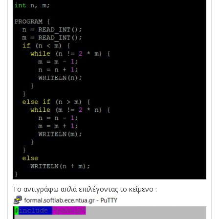
Το αντιγράφω απλά επιλέγοντας το κείμενο :