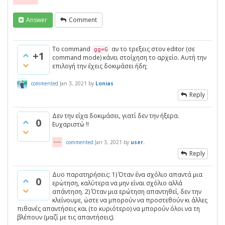
Answer
Comment
Το command
αν το τρεξεις στον editor (σε
gg=G
+1
command mode) κάνει στοίχηση το αρχείο. Αυτή την
επιλογή την έχεις δοκιμάσει ήδη;
commented
Jan 3, 2021
by
Lonias
Reply
Δεν την είχα δοκιμάσει, γιατί δεν την ήξερα.
0
Ευχαριστώ !!
commented
Jan 3, 2021
by
user.
Reply
Δυο παρατηρήσεις: 1) Όταν ένα σχόλιο απαντά μια
0
ερώτηση, καλύτερα να μην είναι σχόλιο αλλά
απάντηση. 2) Όταν μια ερώτηση απαντηθεί, δεν την
κλείνουμε, ώστε να μπορούν να προστεθούν κι άλλες
πιθανές απαντήσεις και (το κυριότερο) να μπορούν όλοι να τη
βλέπουν (μαζί με τις απαντήσεις).