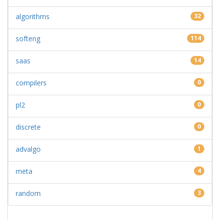
algorithms
32
softeng
114
saas
14
compilers
0
pl2
0
discrete
0
advalgo
1
meta
4
random
3