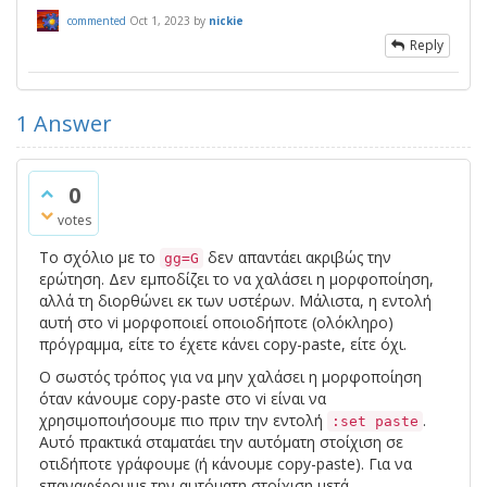
commented
Oct 1, 2023
by
nickie
Reply
1
Answer
0
votes
Το σχόλιο με το
δεν απαντάει ακριβώς την
gg=G
ερώτηση. Δεν εμποδίζει το να χαλάσει η μορφοποίηση,
αλλά τη διορθώνει εκ των υστέρων. Μάλιστα, η εντολή
αυτή στο vi μορφοποιεί οποιοδήποτε (ολόκληρο)
πρόγραμμα, είτε το έχετε κάνει copy-paste, είτε όχι.
Ο σωστός τρόπος για να μην χαλάσει η μορφοποίηση
όταν κάνουμε copy-paste στο vi είναι να
χρησιμοποιήσουμε πιο πριν την εντολή
.
:set paste
Αυτό πρακτικά σταματάει την αυτόματη στοίχιση σε
οτιδήποτε γράφουμε (ή κάνουμε copy-paste). Για να
επαναφέρουμε την αυτόματη στοίχιση μετά,