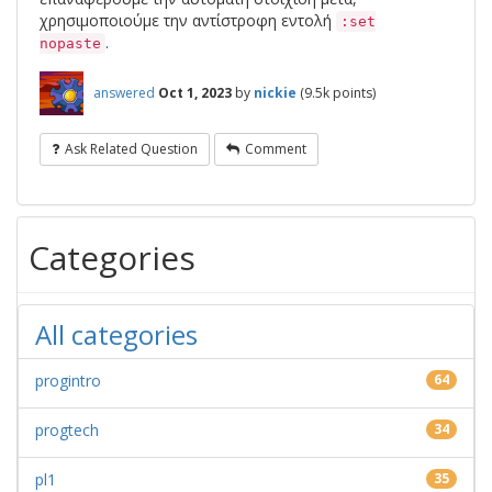
χρησιμοποιούμε την αντίστροφη εντολή
:set
.
nopaste
answered
Oct 1, 2023
by
nickie
(
9.5k
points)
Ask Related Question
Comment
Categories
All categories
progintro
64
progtech
34
pl1
35