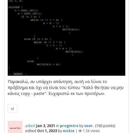
Παρακαλώ, αν υπάρχει απάντηση, αυτή να λύνει το
πρόβλημα και όχι να είναι του τύπου "Καλό θα ήταν να μην
κάνεις copy - paste". Ευχαριστώ εκ των προτέρων.
vi
asked
Jan 3, 2021
in
progintro
by
user.
(
160
points)
edited
Oct 1, 2023
by
nickie
|
1.5k
views