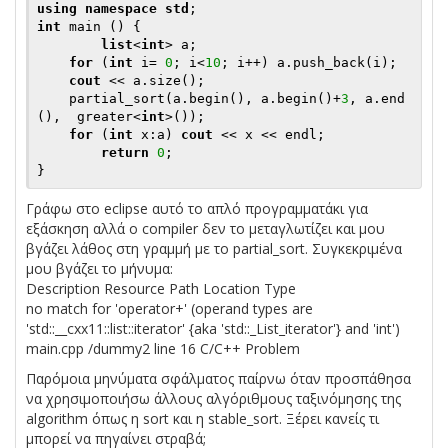
using
namespace
std
int
 main () {

list
<
int
>
 a;

for
 (
int
 i= 
0
; i<
10
; i++) a.push_back(i);

cout
 << a.size();

    partial_sort(a.begin(), a.begin()+
3
, a.end
(),  greater<
int
>());

for
 (
int
 x:a) 
cout
 << x << endl;  

return
0
;

Γράφω στο eclipse αυτό το απλό προγραμματάκι για
εξάσκηση αλλά ο compiler δεν το μεταγλωτίζει και μου
βγάζει λάθος στη γραμμή με το partial_sort. Συγκεκριμένα
μου βγάζει το μήνυμα:
Description Resource Path Location Type
no match for 'operator+' (operand types are
'std::__cxx11::list::iterator' {aka 'std::_List_iterator'} and 'int')
main.cpp /dummy2 line 16 C/C++ Problem
Παρόμοια μηνύματα σφάλματος παίρνω όταν προσπάθησα
να χρησιμοποιήσω άλλους αλγόριθμους ταξινόμησης της
algorithm όπως η sort και η stable_sort. Ξέρει κανείς τι
μπορεί να πηγαίνει στραβά;