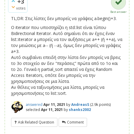
+3
votes
Best answer
TL;DR: Στις λίστες δεν μπορείς να γράψεις a.begin()+3.
Ο iterator που υποστηρίζει η std::list είναι τύπου
Bidirectional Iterator. Αυτό σημαίνει ότι αν έχεις έναν
list::iterator a μπορείς να τον αυξήσεις με a++ (ή ++a), να
τον μειώσεις με a-- (ή --a), όμως δεν μπορείς να γράψεις
a+3.
Αυτό συμβαίνει επειδή στην λίστα δεν μπορείς να βρεις
το 3ο στοιχείο αν δεν "περάσεις" πρώτα από το 1ο και
το 2ο. Γενικά η partial_sort απαιτεί να έχεις Random
Access Iterators, οπότε δεν μπορείς να την
χρησιμοποιήσεις σε μια λίστα.
Αν θέλεις να ταξινομήσεις μια λίστα, μπορείς να
χρησιμοποιήσεις το list::sort.
answered
Apr 11, 2021
by
AndreasS
(
2.9k
points)
selected
Apr 11, 2021
by
shanks2002
Ask Related Question
Comment