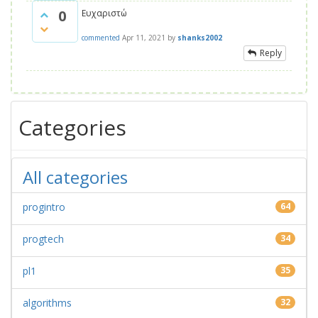
0
Ευχαριστώ
commented
Apr 11, 2021
by
shanks2002
Reply
Categories
All categories
progintro
64
progtech
34
pl1
35
algorithms
32