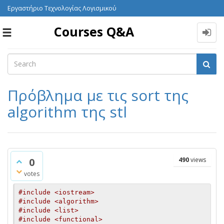
Εργαστήριο Τεχνολογίας Λογισμικού
Courses Q&A
Toggle
navigation
Πρόβλημα με τις sort της
algorithm της stl
0
490
views
votes
#include <iostream>
#include <algorithm>
#include <list>
#include <functional>