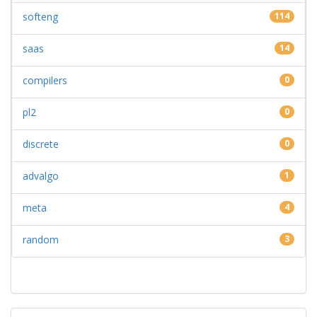
softeng
114
saas
14
compilers
0
pl2
0
discrete
0
advalgo
1
meta
4
random
3