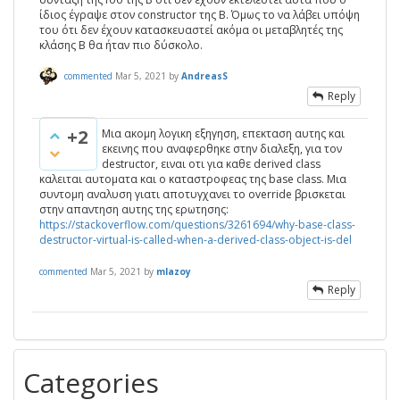
ίδιος έγραψε στον constructor της Β. Όμως το να λάβει υπόψη
του ότι δεν έχουν κατασκευαστεί ακόμα οι μεταβλητές της
κλάσης Β θα ήταν πιο δύσκολο.
commented
Mar 5, 2021
by
AndreasS
Reply
+2
Μια ακομη λογικη εξηγηση, επεκταση αυτης και
εκεινης που αναφερθηκε στην διαλεξη, για τον
destructor, ειναι οτι για καθε derived class
καλειται αυτοματα και ο καταστροφεας της base class. Μια
συντομη αναλυση γιατι αποτυγχανει το override βρισκεται
στην απαντηση αυτης της ερωτησης:
https://stackoverflow.com/questions/3261694/why-base-class-
destructor-virtual-is-called-when-a-derived-class-object-is-del
commented
Mar 5, 2021
by
mlazoy
Reply
Categories