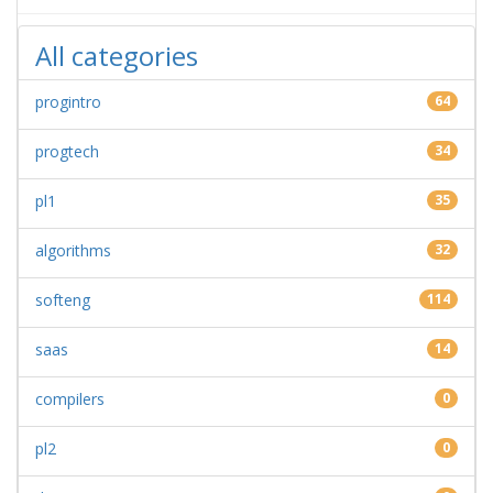
All categories
progintro
64
progtech
34
pl1
35
algorithms
32
softeng
114
saas
14
compilers
0
pl2
0