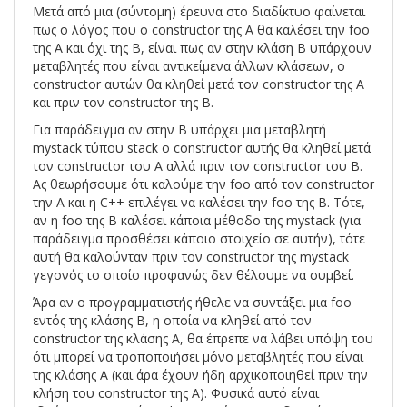
Μετά από μια (σύντομη) έρευνα στο διαδίκτυο φαίνεται
πως ο λόγος που ο constructor της A θα καλέσει την foo
της A και όχι της Β, είναι πως αν στην κλάση Β υπάρχουν
μεταβλητές που είναι αντικείμενα άλλων κλάσεων, ο
constructor αυτών θα κληθεί μετά τον constructor της Α
και πριν τον constructor της B.
Για παράδειγμα αν στην Β υπάρχει μια μεταβλητή
mystack τύπου stack ο constructor αυτής θα κληθεί μετά
τον constructor του A αλλά πριν τον constructor του Β.
Ας θεωρήσουμε ότι καλούμε την foo από τον constructor
την Α και η C++ επιλέγει να καλέσει την foo της Β. Τότε,
αν η foo της Β καλέσει κάποια μέθοδο της mystack (για
παράδειγμα προσθέσει κάποιο στοιχείο σε αυτήν), τότε
αυτή θα καλούνταν πριν τον constructor της mystack
γεγονός το οποίο προφανώς δεν θέλουμε να συμβεί.
Άρα αν ο προγραμματιστής ήθελε να συντάξει μια foo
εντός της κλάσης Β, η οποία να κληθεί από τον
constructor της κλάσης Α, θα έπρεπε να λάβει υπόψη του
ότι μπορεί να τροποποιήσει μόνο μεταβλητές που είναι
της κλάσης Α (και άρα έχουν ήδη αρχικοποιηθεί πριν την
κλήση του constructor της Α). Φυσικά αυτό είναι