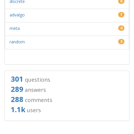
discrete
0
advalgo
1
meta
4
random
3
301
questions
289
answers
288
comments
1.1k
users