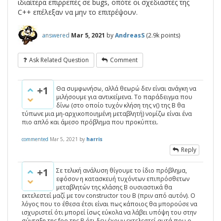
ιδιαίτερα επιρρεπές σε bugs, οπότε οι σχεδιαστές της
C++ επέλεξαν να μην το επιτρέψουν.
answered
Mar 5, 2021
by
AndreasS
(
2.9k
points)
Ask Related Question
Comment
+1
Θα συμφωνήσω, αλλά θεωρώ δεν είναι ανάγκη να
μιλήσουμε για αντικείμενα. Το παράδειγμα που
δίνω (στο οποίο τυχόν κλήση της v() της Β θα
τύπωνε μια μη-αρχικοποιημένη μεταβλητή) νομίζω είναι ένα
πιο απλό και άμεσο πρόβλημα που προκύπτει.
commented
Mar 5, 2021
by
harris
Reply
+1
Σε τελική ανάλυση θίγουμε το ίδιο πρόβλημα,
εφόσον η κατασκευή τυχόντων επιπρόσθετων
μεταβλητών της κλάσης Β ουσιαστικά θα
εκτελεστεί μαζί με τον constructor του Β (πριν από αυτόν). Ο
λόγος που το έθεσα έτσι είναι πως κάποιος θα μπορούσε να
ισχυριστεί ότι μπορεί ίσως εύκολα να λάβει υπόψη του στην
σύνταξη της foo της Β ότι δεν έχουν εκτελεστεί αυτά που ο