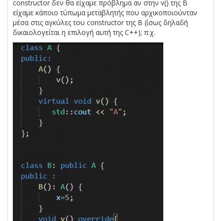
constructor δεν θα είχαμε πρόβλημα αν στην v() της Β
είχαμε κάποιο τύπωμα μεταβλητής που αρχικοποιούνταν
μέσα στις αγκύλες του constructor της Β (ίσως δηλαδή
δικαιολογείται η επιλογή αυτή της C++); π.χ.