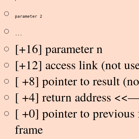
parameter 2
...
[+16] parameter n
[+12] access link (not us
[ +8] pointer to result (n
[ +4] return address <<— 
[ +0] pointer to previous
frame